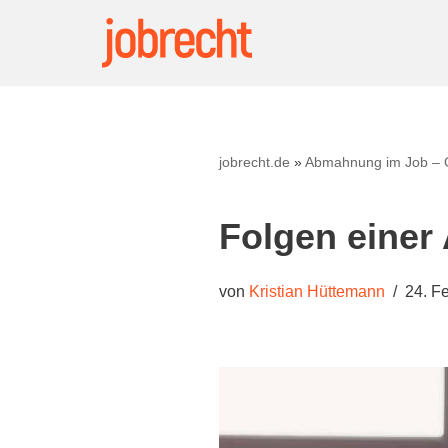
Zum
Inhalt
springen
jobrecht.de
»
Abmahnung im Job – G
Folgen eine
von
Kristian Hüttemann
24. F