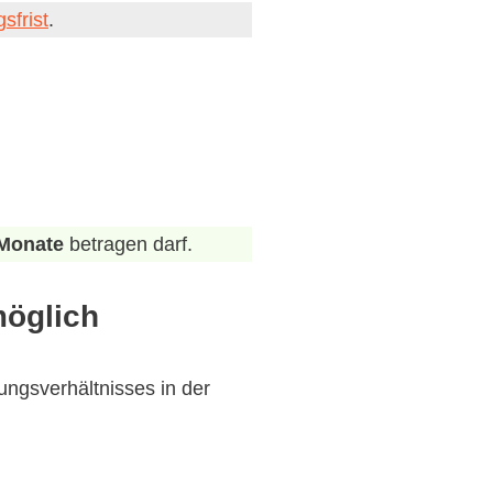
sfrist
.
 Monate
betragen darf.
möglich
ungsverhältnisses in der