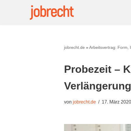
Zum
Inhalt
springen
jobrecht.de
»
Arbeitsvertrag: Form, 
Probezeit – 
Verlängerun
von
jobrecht.de
17. März 202